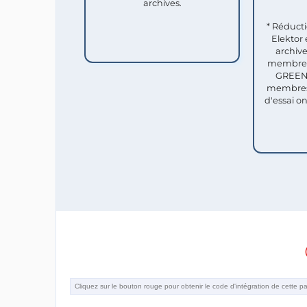
archives.
* Réduct
Elektor 
archive
membres 
GREEN 
membres
d'essai o