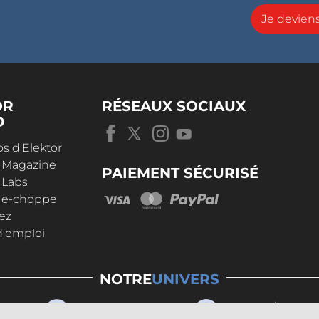
Je devie
OR
RÉSEAUX SOCIAUX
D
s d'Elektor
r Magazine
PAIEMENT SÉCURISÉ
 Labs
r e-choppe
ez
d’emploi
NOTRE
UNIVERS