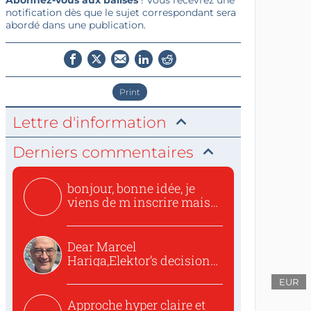
Abonnez-vous aux balises
! Vous recevrez une
notification dès que le sujet correspondant sera
abordé dans une publication.
Print
Lettre d'information
Derniers commentaires
bonjour, bonne idée, je
viens de m inscrire mais
o...
Dear Marcel
Hariga,Elektor’s decision
to republish...
EUR
Approche hyper claire et