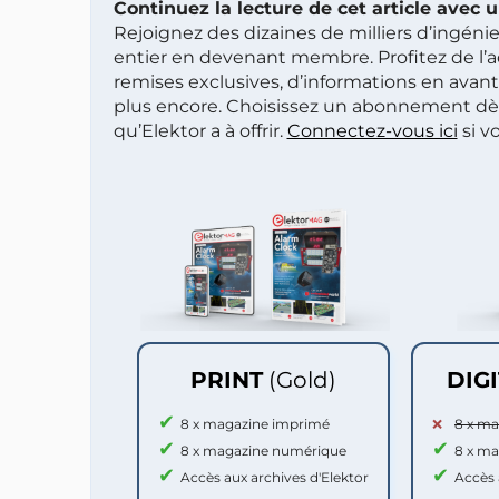
Continuez la lecture de cet article avec
Rejoignez des dizaines de milliers d’ingén
entier en devenant membre. Profitez de l’a
remises exclusives, d’informations en avan
plus encore. Choisissez un abonnement dè
qu’Elektor a à offrir.
Connectez-vous ici
si v
PRINT
(Gold)
DIG
8 x magazine imprimé
8 x m
8 x magazine numérique
8 x m
Accès aux archives d'Elektor
Accès 