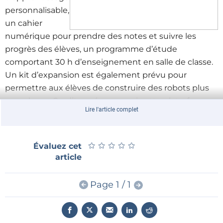
personnalisable,
un cahier
numérique pour prendre des notes et suivre les
progrès des élèves, un programme d’étude
comportant 30 h d’enseignement en salle de classe.
Un kit d’expansion est également prévu pour
permettre aux élèves de construire des robots plus
complexes. On dit « prévu », car si cette plate-forme
Lire l'article complet
peut être pré-commandée, il faudra attendre le
second semestre 2013 pour la disponibilité effective.
★
★
★
★
★
★
★
★
★
★
Évaluez cet
article
Page 1 / 1