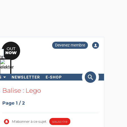
Devenez membre
S
NEWSLETTER
E-SHOP
ercher
Balise : Lego
Page 1 / 2
M'abonner à ce sujet
souscrire