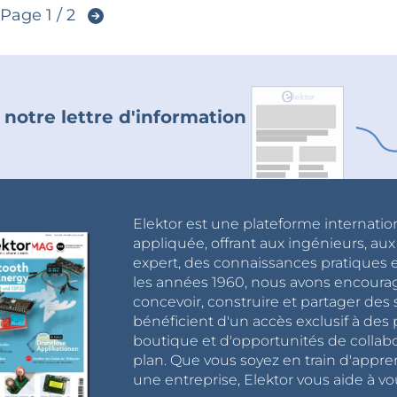
Page 1 / 2
 notre lettre d'information
Elektor est une plateforme internatio
appliquée, offrant aux ingénieurs, au
expert, des connaissances pratiques et
les années 1960, nous avons encou
concevoir, construire et partager de
bénéficient d'un accès exclusif à des 
boutique et d'opportunités de collab
plan. Que vous soyez en train d'appr
une entreprise, Elektor vous aide à vou