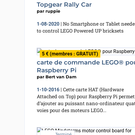
Topgear Rally Car
par
ruppie
No Smartphone or Tablet need
1-08-2020
|
to control LEGO Powered UP bricksets
5 € (membres : GRATUIT)
carte de commande LEGO® po
Raspberry Pi
par
Bert van Dam
Cette carte HAT (Hardware
1-10-2016
|
Attached on Top) pour Raspberry Pi permet
d’ajouter au puissant nano-ordinateur qua
voies pour des moteurs LEGO...
Terminé