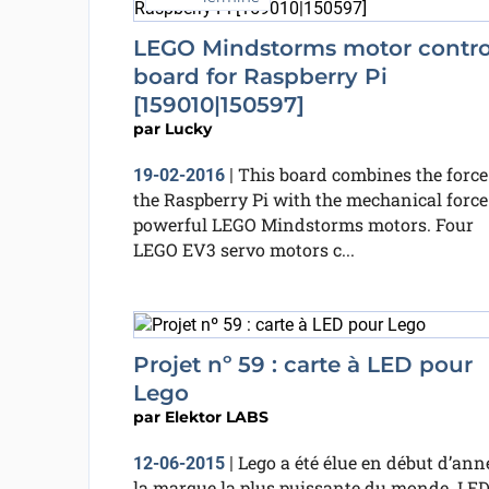
LEGO Mindstorms motor contro
board for Raspberry Pi
[159010|150597]
par
Lucky
This board combines the force
19-02-2016
|
the Raspberry Pi with the mechanical force
powerful LEGO Mindstorms motors. Four
LEGO EV3 servo motors c...
Projet nº 59 : carte à LED pour
Lego
par
Elektor LABS
Lego a été élue en début d’ann
12-06-2015
|
la marque la plus puissante du monde. LE