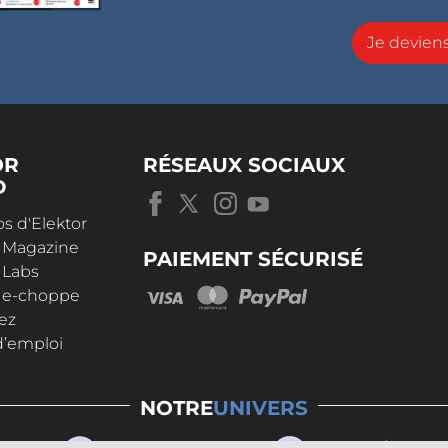
Je devie
OR
RÉSEAUX SOCIAUX
D
s d'Elektor
r Magazine
PAIEMENT SÉCURISÉ
 Labs
r e-choppe
ez
d’emploi
NOTRE
UNIVERS