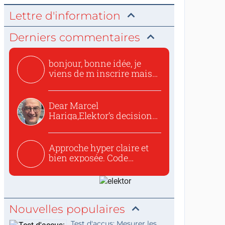
Lettre d'information
Derniers commentaires
bonjour, bonne idée, je
viens de m inscrire mais
o...
Dear Marcel
Hariga,Elektor’s decision
to republish...
Approche hyper claire et
bien exposée. Code
concis...
Nouvelles populaires
Test d'accus: Mesurer les