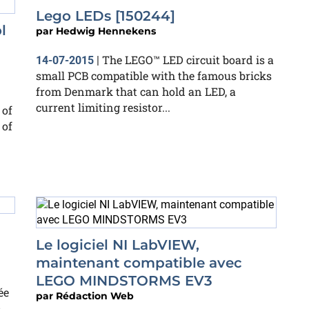
Lego LEDs [150244]
l
par
Hedwig Hennekens
The LEGO™ LED circuit board is a
14-07-2015
|
small PCB compatible with the famous bricks
from Denmark that can hold an LED, a
current limiting resistor...
 of
 of
Le logiciel NI LabVIEW,
maintenant compatible avec
LEGO MINDSTORMS EV3
ée
par
Rédaction Web
D