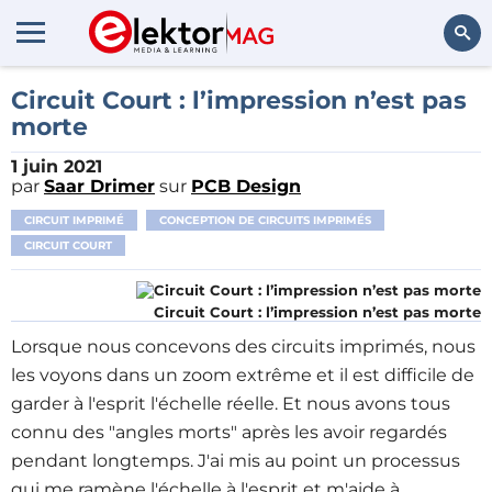
Rechercher
Circuit Court : l’impression n’est pas
morte
1 juin 2021
par
Saar Drimer
sur
PCB Design
CIRCUIT IMPRIMÉ
CONCEPTION DE CIRCUITS IMPRIMÉS
CIRCUIT COURT
Circuit Court : l’impression n’est pas morte
Lorsque nous concevons des circuits imprimés, nous
les voyons dans un zoom extrême et il est difficile de
garder à l'esprit l'échelle réelle. Et nous avons tous
connu des "angles morts" après les avoir regardés
pendant longtemps. J'ai mis au point un processus
qui me ramène l'échelle à l'esprit et m'aide à