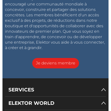
encouragé une communauté mondiale à
rapide, écologique et abordable
concevoir, construire et partager des solutions
?
ElektorPCB4Makers
. Vous pouvez recevoir
concrètes. Les membres bénéficient d'un accès
deux prototypes de circuit imprimé en
exclusif à des projets, de réductions dans notre
seulement trois jours ouvrables !
boutique et d'opportunités de collaborer avec des
innovateurs de premier plan. Que vous soyez en
train d'apprendre, de concevoir ou de développer
une entreprise, Elektor vous aide à vous connecter,
à créer et à grandir.
Je deviens membre
SERVICES
ELEKTOR WORLD