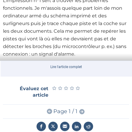
L’impression n°1 sert à trouver les problèmes
fonctionnels. Je m'assois quelque part loin de mon
ordinateur armé du schéma imprimé et des
surligneurs puis je trace chaque piste et la coche sur
les deux documents. Cela me permet de repérer les
pistes qui vont là où elles ne devraient pas et de
détecter les broches (du microcontrôleur p. ex.) sans
connexion : un signal d'alarme.
Lire l'article complet
J'utilise l’impression n°2 pour me re-focaliser sur
l'échelle et vérifier les empreintes. Je fais de mon
mieux pour avoir des échantillons de tous les
★
★
★
★
★
★
★
★
★
★
Évaluez cet
composants à ce stade. Je les vérifie tous, car on ne
article
sait jamais. Mais tout d'abord, je mesure les
dimensions X et Y du "grand élément". Cette mesure
Page 1 / 1
est importante en raison de la mise à l'échelle de
l'imprimante, qui n'est pas toujours évidente ;
mesurer cet élément me permet de savoir que je