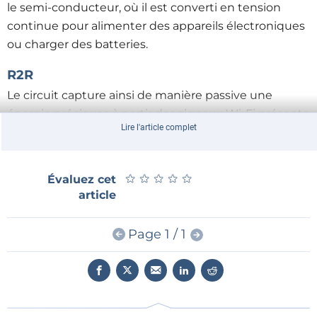
le semi-conducteur, où il est converti en tension
continue pour alimenter des appareils électroniques
ou charger des batteries.
R2R
Le circuit capture ainsi de manière passive une
énergie précieuse à partir des signaux Wi-Fi présents
Lire l'article complet
(presque) partout autour de nous. L’un des
avantages majeurs de ce nouveau circuit réside dans
sa souplesse. Il est fabriqué à l’aide d’un
procédé
★
★
★
★
★
★
★
★
★
★
Évaluez cet
« roll-to-roll »
(R2R, de rouleau à rouleau) pour pouvoir
article
être exploité à grande échelle. L'une des premières
applications concerne par exemple l’alimentation
Page 1 / 1
d’appareils et de capteurs médicaux portables en
matériau flexible pour l’Internet des Objets (IdO).
Implants
Au cours des expériences réalisées, la nouvelle