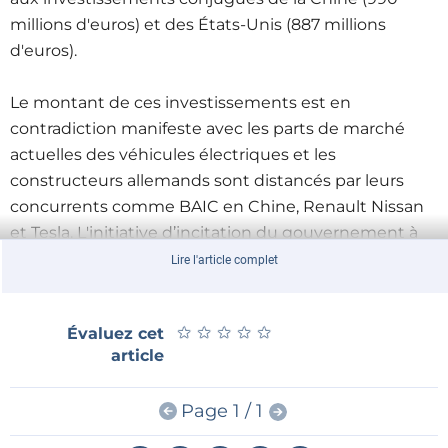
millions d'euros) et des États-Unis (887 millions
d'euros).
Le montant de ces investissements est en
contradiction manifeste avec les parts de marché
actuelles des véhicules électriques et les
constructeurs allemands sont distancés par leurs
concurrents comme BAIC en Chine, Renault Nissan
et Tesla. L'initiative d’incitation du gouvernement à
acheter des véhicules propres devrait conduire à
Lire l'article complet
mettre sur les routes 1 million de voitures électriques
d'ici 2020, mais n'a jusqu'ici permis d'atteindre que
★
★
★
★
★
★
★
★
★
★
Évaluez cet
20 % de cet objectif. Les investissements des
article
constructeurs automobiles allemands commencent
toutefois à porter leurs fruits grâce à plusieurs
Page 1 / 1
nouveaux modèles en cours de développement, qui
seront prêts en 2019 et 2020.