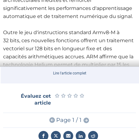
architecturales inédites et renforcer
significativement les performances d'apprentissage
automatique et de traitement numérique du signal.
Outre le jeu d'instructions standard Armv8-M à
32 bits, ces nouvelles fonctions offrent un traitement
vectoriel sur 128 bits en longueur fixe et des
capacités arithmétiques accrues. ARM affirme que la
technologie Helium permet de multiplier par 15 les
performances d'apprentissage automatique et par 5
Lire l'article complet
le traitement du signal sur ses futurs processeurs
Cortex-M.
★
★
★
★
★
★
★
★
★
★
Évaluez cet
article
Page 1 / 1