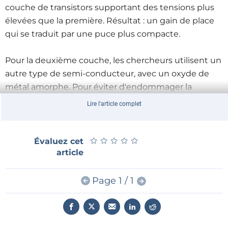
couche de transistors supportant des tensions plus
élevées que la première. Résultat : un gain de place
qui se traduit par une puce plus compacte.
Pour la deuxième couche, les chercheurs utilisent un
autre type de semi-conducteur, avec un oxyde de
métal amorphe. Pour éviter d'endommager la
couche inférieure de silicium, elle a été mouillée par
Lire l'article complet
une solution contenant du zinc et de l'étain. Une
pellicule uniforme a été obtenue par centrifugation.
Puis la puce a été séchée.
★
★
★
★
★
★
★
★
★
★
Évaluez cet
article
Cette opération a été répétée jusqu'à ce que
l’épaisseur de la couche de zinc-étain atteigne
environ 75 nm. Au cours d'un processus de séchage
Page 1 / 1
final, les métaux ont réagi avec l'oxygène de l'air, et le
résultat a été une couche d'oxyde de zinc-étain. C’est
cette couche qui a été utilisée pour fabriquer des