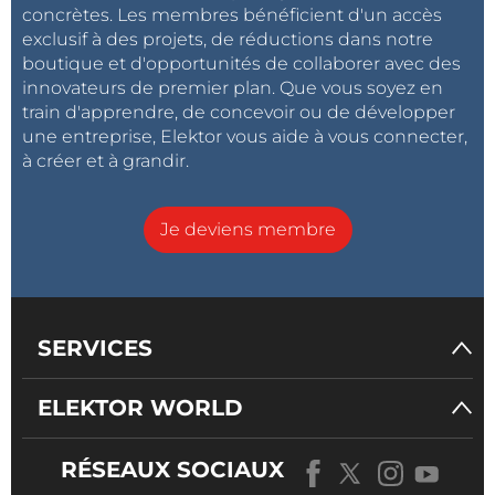
concrètes. Les membres bénéficient d'un accès
dans l'épisode précédent : elle envoie régulièrement
exclusif à des projets, de réductions dans notre
un
PING
et écoute sagement les messages de
boutique et d'opportunités de collaborer avec des
requête de commutation qui arrivent via
MQTT
. Si un
innovateurs de premier plan. Que vous soyez en
train d'apprendre, de concevoir ou de développer
ordre tombe, elle l'exécute via l'actionneur et publie
une entreprise, Elektor vous aide à vous connecter,
un message de confirmation via
MQTT
.
à créer et à grandir.
Si
MQTTClient_Connected == false
, c'est que la
communication est coupée et la fonction
ConnectAndSubscribeToTopic()
entreprend de la
Je deviens membre
rétablir.
MQTTClient_Connected
a d'ailleurs la valeur
faux au démarrage du programme de sorte que la
première tentative de communication est effectuée
dès la connexion au réseau Wi-Fi, sans attendre que
SERVICES
l'utilisateur actionne le bouton. En l'actionnant,
l'utilisateur force toujours la carte à établir une
ELEKTOR WORLD
nouvelle communication.
RÉSEAUX SOCIAUX
Messages d'état via MQTT