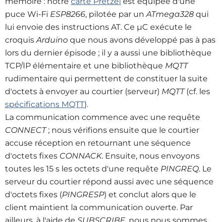
mémoire : notre
carte Pretzel
est équipée d'une
puce Wi-Fi
ESP8266
, pilotée par un
ATmega328
qui
lui envoie des instructions AT
.
Ce µC exécute le
croquis
Arduino
que nous avons développé pas à pas
lors du dernier épisode ; il y a aussi une bibliothèque
TCP/IP élémentaire et une bibliothèque
MQTT
rudimentaire qui permettent de constituer la suite
d'octets à envoyer au courtier (serveur)
MQTT
(cf. les
spécifications MQTT
)
.
La communication commence avec une requête
CONNECT
; nous vérifions ensuite que le courtier
accuse réception en retournant une séquence
d'octets fixes
CONNACK
. Ensuite, nous envoyons
toutes les 15 s les octets d'une requête
PINGREQ
. Le
serveur du courtier répond aussi avec une séquence
d'octets fixes (
PINGRESP
) et conclut alors que le
client maintient la communication ouverte. Par
ailleurs, à l'aide de
SUBSCRIBE,
nous nous sommes