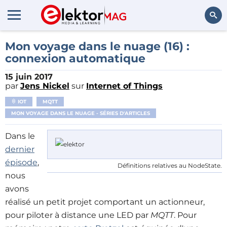
Rechercher
Mon voyage dans le nuage (16) :
connexion automatique
15 juin 2017
par
Jens Nickel
sur
Internet of Things
IOT
MQTT
MON VOYAGE DANS LE NUAGE - SÉRIES D'ARTICLES
Dans le
dernier
épisode
,
Définitions relatives au NodeState.
nous
avons
réalisé un petit projet comportant un actionneur,
pour piloter à distance une LED par
MQTT
. Pour