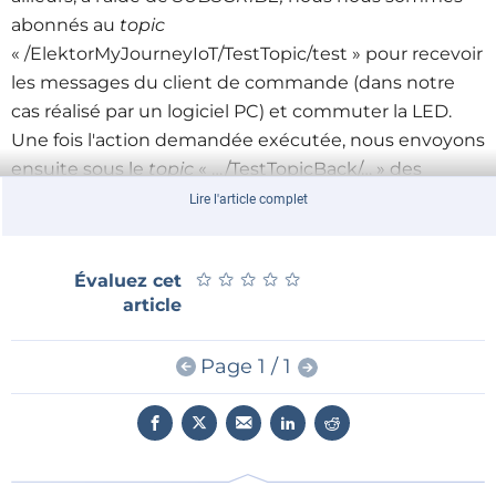
abonnés au
topic
« /ElektorMyJourneyIoT/TestTopic/test » pour recevoir
les messages du client de commande (dans notre
cas réalisé par un logiciel PC) et commuter la LED.
Une fois l'action demandée exécutée, nous envoyons
ensuite sous le
topic
« …/TestTopicBack/… » des
messages
PUBLISH
en retour.
Lire l'article complet
Malgré tout, de temps en temps, la communication
★
★
★
★
★
★
★
★
★
★
Évaluez cet
entre la carte de l'actionneur et le serveur
MQTT
article
s'interrompt quelque part sur l'Internet. Si la requête
PINGREQ
que nous envoyons reste sans réponse,
Page 1 / 1
nous savons que c'est le cas. Dans le dernier épisode
nous nous sommes alors contentés d'allumer la LED
rouge. En appuyant sur le poussoir, l'utilisateur
pouvait ensuite reconnecter le client actionneur au
courtier pour se réabonner au
topic
cité plus haut.