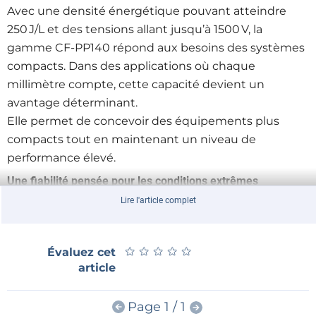
Avec une densité énergétique pouvant atteindre
250 J/L et des tensions allant jusqu’à 1500 V, la
gamme CF‑PP140 répond aux besoins des systèmes
compacts. Dans des applications où chaque
millimètre compte, cette capacité devient un
avantage déterminant.
Elle permet de concevoir des équipements plus
compacts tout en maintenant un niveau de
performance élevé.
Une fiabilité pensée pour les conditions extrêmes
Lire l'article complet
Les propriétés d’auto‑cicatrisation permettent aux
condensateurs de continuer à fonctionner même en
cas de défaut localisé. Cette capacité renforce la
★
★
★
★
★
★
★
★
★
★
Évaluez cet
fiabilité globale du système, en réduisant les risques
article
de défaillance.
Dans les secteurs critiques, cette robustesse est
Page 1 / 1
essentielle.