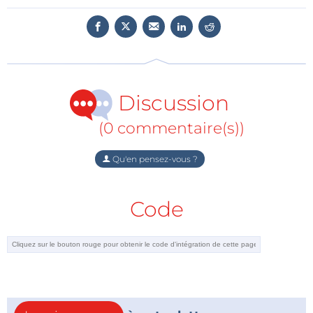
Intégrer intelligemment plutôt qu’ajouter des composants
Avec ses solutions Power Blocks combinant
condensateur et busbar, Exxelia propose une
approche intégrée. Cette conception permet
Discussion
d’améliorer les performances électriques tout en
simplifiant l’architecture du système.
(0 commentaire(s))
Elle réduit les pertes et facilite l’intégration dans des
environnements complexes.
Qu'en pensez-vous ?
Trouver le bon compromis entre matériaux
Le CF‑PP140 se positionne entre différentes
Code
technologies, en offrant un équilibre entre
compacité, performance thermique et densité
énergétique. Cette capacité à concilier plusieurs
contraintes en fait une solution particulièrement
adaptée aux systèmes de puissance modernes.