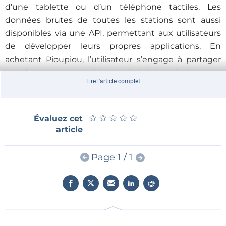
d’une tablette ou d’un téléphone tactiles. Les
données brutes de toutes les stations sont aussi
disponibles via une API, permettant aux utilisateurs
de développer leurs propres applications. En
achetant Pioupiou, l’utilisateur s’engage à partager
ses données, et participera ainsi à la création d'un
Lire l'article complet
vaste réseau universel d’observations ouvertes.
Si un grand nombre d’utilisateurs (clubs,
professionnels et particuliers dont les activités sont
★
★
★
★
★
★
★
★
★
★
Évaluez cet
article
tributaires de la météo locale, mais aussi les
agriculteurs et d'autres professions) adoptent cette
balise météo autonome abordable et collaborative, ils
Page 1 / 1
se renseigneront mutuellement, gratuitement et en
temps réel sur tout le territoire, sur les conditions de
vent et de météo.