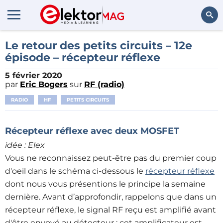
Rechercher
Le retour des petits circuits – 12e
épisode – récepteur réflexe
5 février 2020
par
Eric Bogers
sur
RF (radio)
RADIO
HF
PETITS CIRCUITS
Récepteur réflexe avec deux MOSFET
idée : Elex
Vous ne reconnaissez peut-être pas du premier coup
d'oeil dans le schéma ci-dessous le
récepteur réflexe
dont nous vous présentions le principe la semaine
dernière. Avant d’approfondir, rappelons que dans un
récepteur réflexe, le signal RF reçu est amplifié avant
d'être envoyé au détecteur ; cet amplificateur est