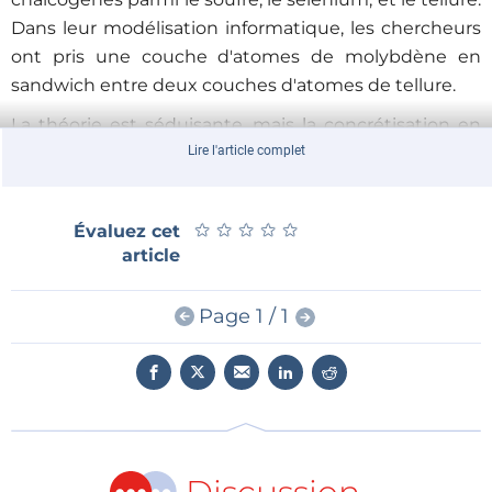
Dans leur modélisation informatique, les chercheurs
ont pris une couche d'atomes de molybdène en
sandwich entre deux couches d'atomes de tellure.
La théorie est séduisante, mais la concrétisation en
trois dimensions (!) reste à réaliser. Les perspectives
Lire l'article complet
de production de masse qui rendrait possible une
exploitation commerciale, posent encore question.
★
★
★
★
★
★
★
★
★
★
Évaluez cet
Le nouveau souffle de la miniaturisation pourrait
article
être… retenu quelque temps.
Page 1 / 1