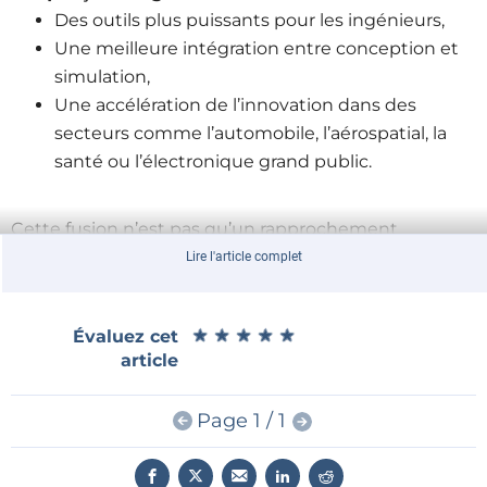
Des outils plus puissants pour les ingénieurs,
Une meilleure intégration entre conception et
simulation,
Une accélération de l’innovation dans des
secteurs comme l’automobile, l’aérospatial, la
santé ou l’électronique grand public.
Cette fusion n’est pas qu’un rapprochement
d’entreprises. C’est une nouvelle étape dans la
Lire l'article complet
manière de concevoir le monde de demain. Et ça ne
fait que commencer.
★
★
★
★
★
★
★
★
★
★
Évaluez cet
article
Synopsys
|
Ansys
Page 1 / 1