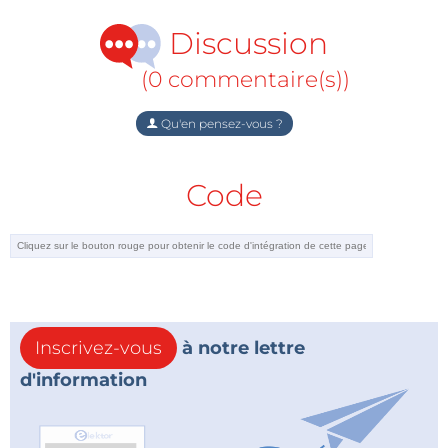
briques
Lego
mais
ne seront bien évidemment pas
démontables.
Discussion
(0 commentaire(s))
Qu'en pensez-vous ?
Code
Inscrivez-vous
à notre lettre
d'information