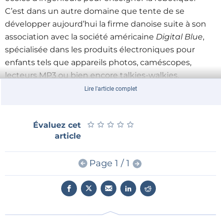
C’est dans un autre domaine que tente de se
développer aujourd’hui la firme danoise suite à son
association avec la société américaine
Digital Blue
,
spécialisée dans les produits électroniques pour
enfants tels que appareils photos, caméscopes,
lecteurs MP3 ou bien encore talkies-walkies.
Cette société, qui propose déjà ces différents
Lire l'article complet
produits à l’effigie de personnages de
Disney
ou bien
encore de
Batman
, va bientôt les proposer en
Lego
.
★
★
★
★
★
★
★
★
★
★
Évaluez cet
Le premier d’entre eux à être commercialisé devrait
article
être un appareil photo dont le boîtier sera constitué
des célèbres briques de couleur puis un talkie-walkie,
Page 1 / 1
un radioréveil et une radio « boom-box » devraient
suivre d’ici l’été 2009.
Précisons, au risque de décevoir les fans, que ces
nouveaux produits seront compatibles avec les