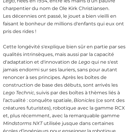
Lego
, nées en 1934, entre les mains d’un pauvre
charpentier du nom de Ole Kirk Christiansen.
Les décennies ont passé, le jouet a bien vieilli en
faisant le bonheur de millions d'enfants qui eux ont
pris des rides !
Cette longévité s'explique bien sûr en partie par ses
qualités intrinsèques, mais aussi par la capacité
d'adaptation et d'innovation de
Lego
qui ne s'est
jamais endormi sur ses lauriers, sans pour autant
renoncer à ses principes. Après les boîtes de
construction de base des débuts, sont arrivés les
Lego Technic
, suivis par des boîtes à thèmes liés à
l’actualité : conquête spatiale,
Bionicles
(ce sont des
créatures futuristes), robotique avec la gamme RCX
et, plus récemment, avec la remarquable gamme
Mindstorms NXT
utilisée jusque dans certaines
écoles d’ingénieurs pour enseigner la robotique.