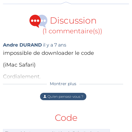
Discussion
(1 commentaire(s))
Andre DURAND
il y a 7 ans
impossible de downloader le code
(iMac Safari)
Cordialement.
Montrer plus
Répondre
Le kit est livré dans une boîte emblématique d’Elektor.
Qu'en pensez-vous ?
Le kit
Code
Comme le prix ne m'exposait pas à un découvert, j'ai
commandé le kit complet déjà monté, livré en parfait