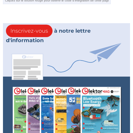
état dans un boîtier plastique typique d’Elektor
contenant le réveil prêt à fonctionner et son
adaptateur secteur. J'ai tout de même ressenti une
petite pointe de déception de ne rien avoir à souder.
Inscrivez-vous
à notre lettre
Aucun boîtier n'était livré, mais l'archive de l'article à
d'information
télécharger contient des fichiers permettant
d'imprimer en 3D un boîtier adéquat. Je pense
finalement réaliser le mien à l'aide de matériaux plus
traditionnels. À ce stade, j'ai déballé le réveil et l’ai
branché.