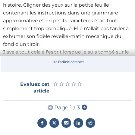
histoire. Cligner des yeux sur la petite feuille
contenant les instructions dans une grammaire
approximative et en petits caractères était tout
simplement trop compliqué. Elle n'allait pas tarder à
exhumer son fidèle réveille-matin mécanique du
fond d'un tiroir...
J'avais tout cela à l'esprit lorsque je suis tombé sur le
« réveil à triple affichage avec écran TFT de 2,2
Lire l'article complet
pouces » d’Olivier Croiset, proposé en différentes
versions dans l’e-choppe Elektor (afficheur seul,
circuit imprimé nu, microcontrôleur programmé, kit
★
★
★
★
★
★
★
★
★
★
Évaluez cet
article
complet assemblé). Après avoir lu l'
article publié dans
la revue Elektor
, j'ai trouvé le produit très prometteur
et je me suis dit que ma mère le trouverait
Page 1 / 3
certainement « épatant ».