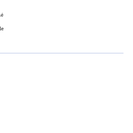
né
le