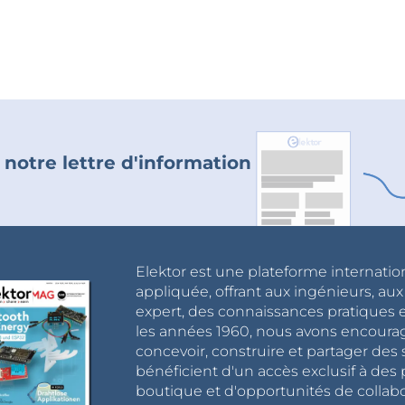
 notre lettre d'information
Elektor est une plateforme internatio
appliquée, offrant aux ingénieurs, au
expert, des connaissances pratiques et
les années 1960, nous avons encou
concevoir, construire et partager de
bénéficient d'un accès exclusif à des 
boutique et d'opportunités de collab