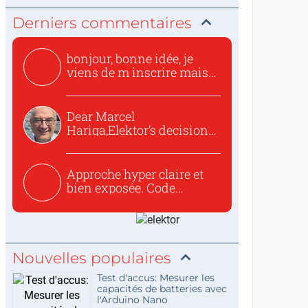
Derniers commentaires
bonjour, bonne idée, je
viens de m inscrire mais
o...
Dear Marcel
Hariga,Elektor’s decision
to republish...
Approche hyper claire et
bien exposée. Code
concis...
Nouvelles populaires
Test d'accus: Mesurer les
capacités de batteries avec
l'Arduino Nano