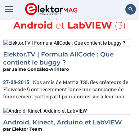
Article(s) avec la balise
Android
et
LabVIEW
(3)
Rechercher
Elektor.TV | Formula AllCode : Que
contient le buggy ?
par
Jaime González-Arintero
Nos amis de Matrix TSL (les créateurs de
27-08-2015
|
Flowcode !) ont récemment lancé une campagne de
financement participatif pour donner vie à leur nou...
Android, Kinect, Arduino et LabVIEW
par
Elektor Team