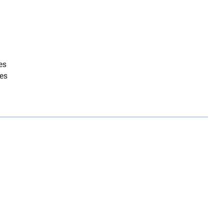
es
es