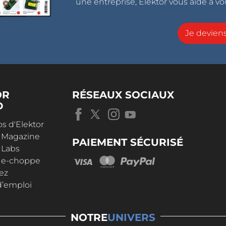
une entreprise, Elektor vous aide à vou
Je devie
OR
RÉSEAUX SOCIAUX
D
s d'Elektor
r Magazine
PAIEMENT SÉCURISÉ
 Labs
r e-choppe
ez
d’emploi
NOTRE
UNIVERS