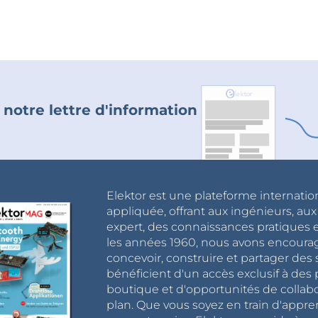
 notre lettre d'information
Elektor est une plateforme internatio
appliquée, offrant aux ingénieurs, au
expert, des connaissances pratiques et
les années 1960, nous avons encou
concevoir, construire et partager de
bénéficient d'un accès exclusif à des 
boutique et d'opportunités de collab
plan. Que vous soyez en train d'appr