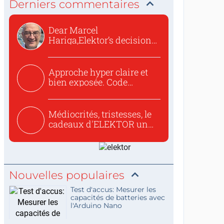
Derniers commentaires
Dear Marcel
Hariga,Elektor’s decision
to republish...
Approche hyper claire et
bien exposée. Code
concis...
Médiocrités, tristesses, le
cadeaux d'ELEKTOR un
c...
Nouvelles populaires
Test d'accus: Mesurer les
capacités de batteries avec
l'Arduino Nano