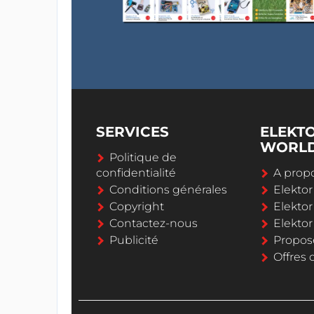
SERVICES
ELEKT
WORL
Politique de
confidentialité
A propo
Conditions générales
Elekto
Copyright
Elektor
Contactez-nous
Elekto
Publicité
Propos
Offres 