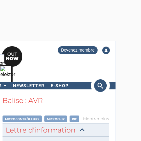
Devenez membre
S
NEWSLETTER
E-SHOP
ercher
Balise : AVR
Montrer plus
MICROCONTRÔLEURS
MICROCHIP
PIC
Lettre d'information