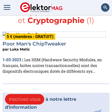
Article(s) avec la balise
AVR
et
Cryptographie
(1)
Rechercher
5 € (membres : GRATUIT)
Poor Man's ChipTweaker
par
Luka Matic
Les HSM (Hardware Security Modules, en
1-03-2023
|
français, boîtes noires transactionnelles) sont des
dispositifs électroniques dotés de différents sys...
Inscrivez-vous
à notre lettre
d'information