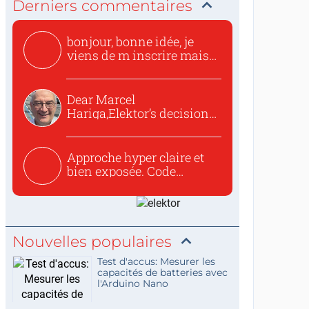
Derniers commentaires
bonjour, bonne idée, je
viens de m inscrire mais
o...
Dear Marcel
Hariga,Elektor’s decision
to republish...
Approche hyper claire et
bien exposée. Code
concis...
Nouvelles populaires
Test d'accus: Mesurer les
capacités de batteries avec
l'Arduino Nano