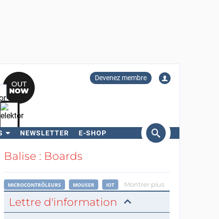
Devenez membre
S
NEWSLETTER
E-SHOP
ercher
Balise : Boards
Montrer plus
MICROCONTRÔLEURS
MOUSER
IOT
Lettre d'information