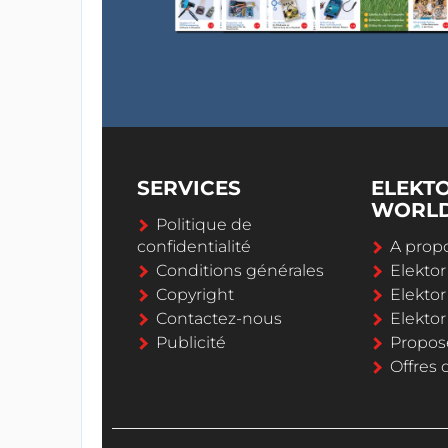
SERVICES
ELEKT
WORL
Politique de
confidentialité
A propo
Conditions générales
Elekto
Copyright
Elektor
Contactez-nous
Elekto
Publicité
Propos
Offres 