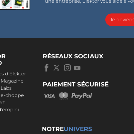
une entreprise, Elektor vous aide à vou
Je devie
OR
RÉSEAUX SOCIAUX
D
s d'Elektor
r Magazine
PAIEMENT SÉCURISÉ
 Labs
r e-choppe
ez
d’emploi
NOTRE
UNIVERS