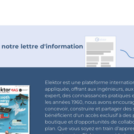
 notre lettre d'information
Elektor est une plateforme internatio
appliquée, offrant aux ingénieurs, au
expert, des connaissances pratiques et
les années 1960, nous avons encou
concevoir, construire et partager de
bénéficient d'un accès exclusif à des 
boutique et d'opportunités de collab
plan. Que vous soyez en train d'appr