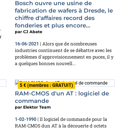
Bosch ouvre une usine de
fabrication de wafers à Dresde, le
chiffre d'affaires record des
fonderies et plus encore...
—
par
CJ Abate
r
Alors que de nombreuses
16-06-2021
|
industries continuent de se débattre avec les
problèmes d'approvisionnement en puces, il y
a quelques bonnes nouvell...
5 € (membres : GRATUIT)
RAM-CMOS d'un AT : logiciel de
commande
par
Elektor Team
lI logiciel de commande pour la
1-02-1990
|
RAM-CMOS dun AT à la découerte d octets