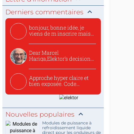
Derniers commentaires
bonjour, bonne idée, je
viens de m inscrire mais
o...
Dear Marcel
Hariga,Elektor’s decision
to republish...
Approche hyper claire et
bien exposée. Code
concis...
Nouvelles populaires
Modules de puissance à
refroidissement liquide
direct pour les onduleurs de