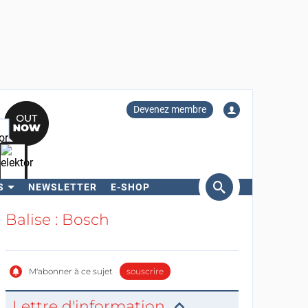
Devenez membre
S
NEWSLETTER
E-SHOP
ercher
Balise : Bosch
M'abonner à ce sujet
souscrire
Lettre d'information