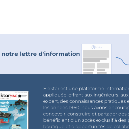
 notre lettre d'information
Elektor est une plateforme internatio
appliquée, offrant aux ingénieurs, au
expert, des connaissances pratiques et
les années 1960, nous avons encou
concevoir, construire et partager de
bénéficient d'un accès exclusif à des 
boutique et d'opportunités de collab