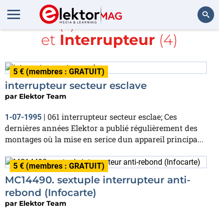
Article(s) avec la balise
CES
et
Interrupteur
(4)
Rechercher
5 € (membres : GRATUIT)
interrupteur secteur esclave
par
Elektor Team
061 interrupteur secteur esclae; Ces
1-07-1995
|
dernières années Elektor a publié régulièrement des
montages où la mise en serice dun appareil principa...
5 € (membres : GRATUIT)
MC14490. sextuple interrupteur anti-
rebond (Infocarte)
par
Elektor Team