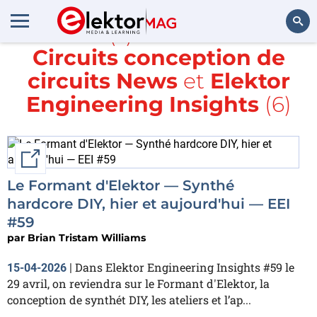
Article(s) avec la balise
Circuits conception de
Rechercher
circuits News
et
Elektor
Engineering Insights
(6)
External link
Le Formant d'Elektor — Synthé
hardcore DIY, hier et aujourd'hui — EEI
#59
par
Brian Tristam Williams
Dans Elektor Engineering Insights #59 le
15-04-2026
|
29 avril, on reviendra sur le Formant d'Elektor, la
conception de synthét DIY, les ateliers et l’ap...