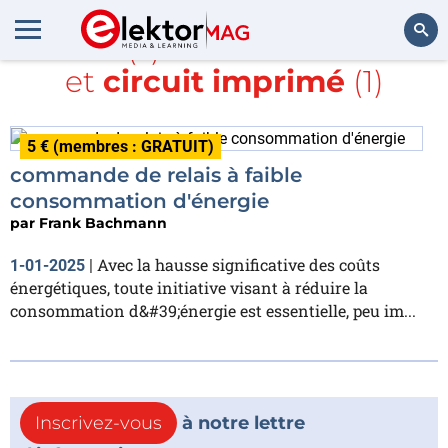
Article(s) avec la balise
DC
et
circuit imprimé
(1)
Rechercher
5 € (membres : GRATUIT)
commande de relais à faible
consommation d'énergie
par
Frank Bachmann
Avec la hausse significative des coûts
1-01-2025
|
énergétiques, toute initiative visant à réduire la
consommation d&#39;énergie est essentielle, peu im...
Inscrivez-vous
à notre lettre