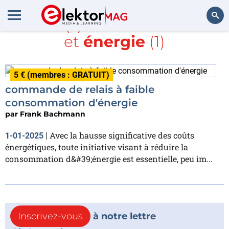
Article(s) avec la balise
DC
et
énergie
(1)
Rechercher
5 € (membres : GRATUIT)
commande de relais à faible
consommation d'énergie
par
Frank Bachmann
Avec la hausse significative des coûts
1-01-2025
|
énergétiques, toute initiative visant à réduire la
consommation d&#39;énergie est essentielle, peu im...
Inscrivez-vous
à notre lettre