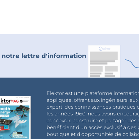
 notre lettre d'information
Elektor est une plateforme internatio
appliquée, offrant aux ingénieurs, au
expert, des connaissances pratiques et
les années 1960, nous avons encou
concevoir, construire et partager de
bénéficient d'un accès exclusif à des 
boutique et d'opportunités de collab