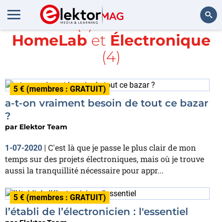
Article(s) avec la balise
HomeLab
et
Électronique
Rechercher
(4)
5 € (membres : GRATUIT)
a-t-on vraiment besoin de tout ce bazar
?
par
Elektor Team
C'est là que je passe le plus clair de mon
1-07-2020
|
temps sur des projets électroniques, mais où je trouve
aussi la tranquillité nécessaire pour appr...
5 € (membres : GRATUIT)
l’établi de l’électronicien : l'essentiel