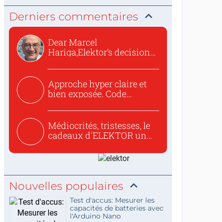
Derniers commentaires
Dear Marcel
Hariga,Elektor’s decision
to republish...
Approche hyper claire et
bien exposée. Code
concis...
Médiocrités, tristesses, le
cadeaux d'ELEKTOR un
c...
Nouvelles populaires
Test d'accus: Mesurer les
capacités de batteries avec
l'Arduino Nano