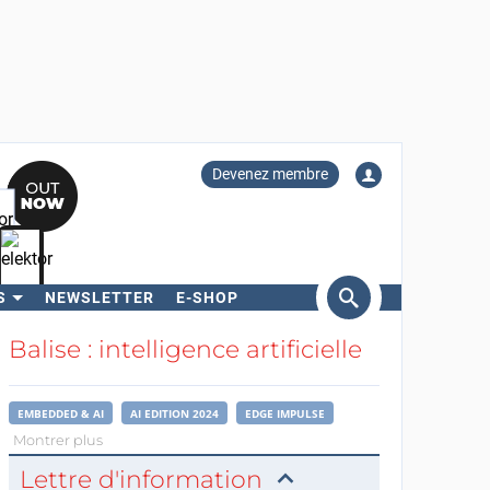
Devenez membre
S
NEWSLETTER
E-SHOP
ercher
Balise : intelligence artificielle
EMBEDDED & AI
AI EDITION 2024
EDGE IMPULSE
Montrer plus
Lettre d'information