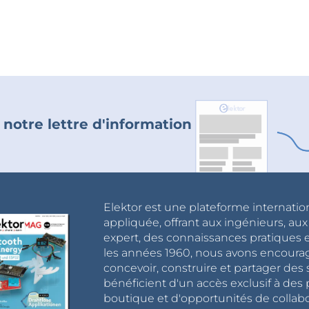
 notre lettre d'information
Elektor est une plateforme internatio
appliquée, offrant aux ingénieurs, au
expert, des connaissances pratiques et
les années 1960, nous avons encou
concevoir, construire et partager de
bénéficient d'un accès exclusif à des 
boutique et d'opportunités de collab