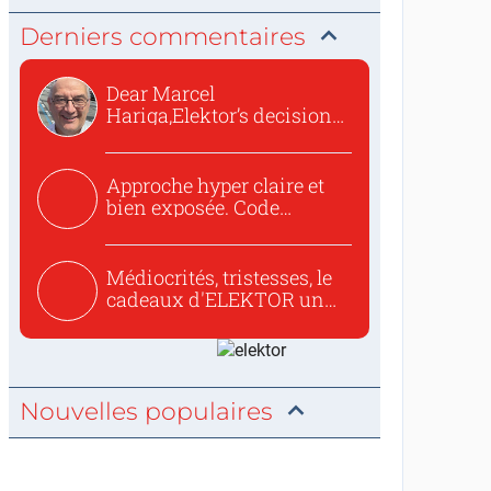
Derniers commentaires
Dear Marcel
Hariga,Elektor’s decision
to republish...
Approche hyper claire et
bien exposée. Code
concis...
Médiocrités, tristesses, le
cadeaux d'ELEKTOR un
c...
Nouvelles populaires