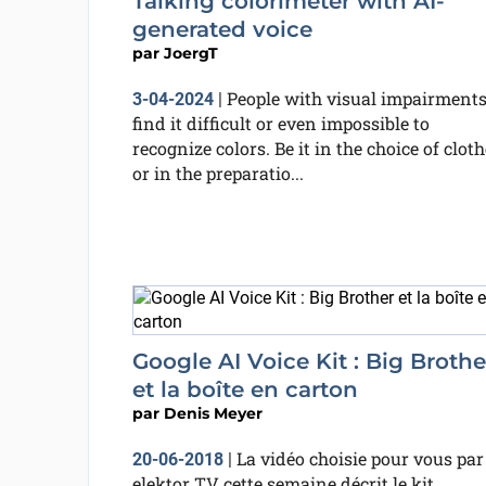
Talking colorimeter with AI-
generated voice
par
JoergT
People with visual impairment
3-04-2024
|
find it difficult or even impossible to
recognize colors. Be it in the choice of clot
or in the preparatio...
Google AI Voice Kit : Big Brothe
et la boîte en carton
par
Denis Meyer
La vidéo choisie pour vous par
20-06-2018
|
elektor TV cette semaine décrit le kit