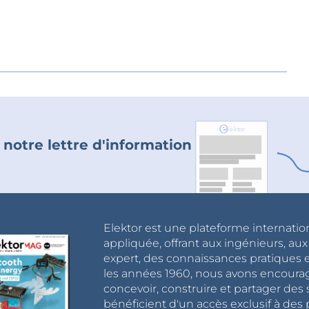
 notre lettre d'information
Elektor est une plateforme internatio
appliquée, offrant aux ingénieurs, au
expert, des connaissances pratiques et
les années 1960, nous avons encou
concevoir, construire et partager de
bénéficient d'un accès exclusif à des 