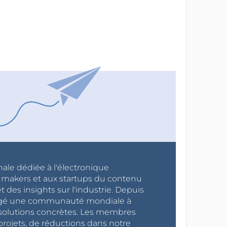
nale dédiée à l'électronique
x makers et aux startups du contenu
 des insights sur l'industrie. Depuis
ragé une communauté mondiale à
s solutions concrètes. Les membres
projets, de réductions dans notre