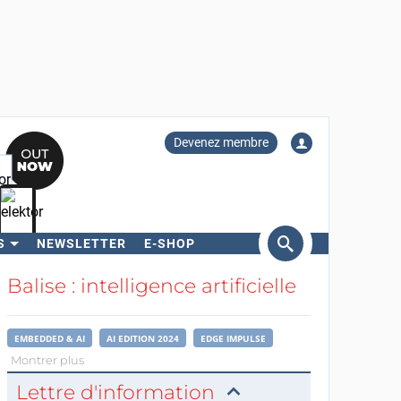
Devenez membre
S
NEWSLETTER
E-SHOP
ercher
Balise : intelligence artificielle
EMBEDDED & AI
AI EDITION 2024
EDGE IMPULSE
Montrer plus
Lettre d'information