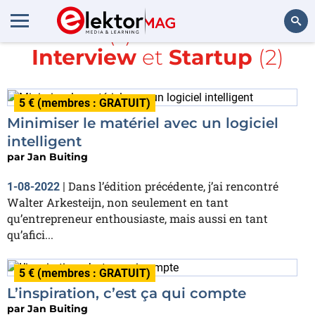
Article(s) avec la balise
Interview
et
Startup
(2)
Rechercher
5 € (membres : GRATUIT)
Minimiser le matériel avec un logiciel
intelligent
par
Jan Buiting
Dans l’édition précédente, j’ai rencontré
1-08-2022
|
Walter Arkesteijn, non seulement en tant
qu’entrepreneur enthousiaste, mais aussi en tant
qu’afici...
5 € (membres : GRATUIT)
L’inspiration, c’est ça qui compte
par
Jan Buiting