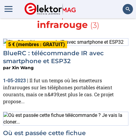
En savoir plus sur
LED
infrarouge
(3)
Rechercher
5 € (membres : GRATUIT)
BlueRC : télécommande IR avec
smartphone et ESP32
par
Xin Wang
Il fut un temps où les émetteurs
1-05-2023
|
infrarouges sur les téléphones portables étaient
courants, mais ce n&#39;est plus le cas. Ce projet
propose...
Où est passée cette fichue