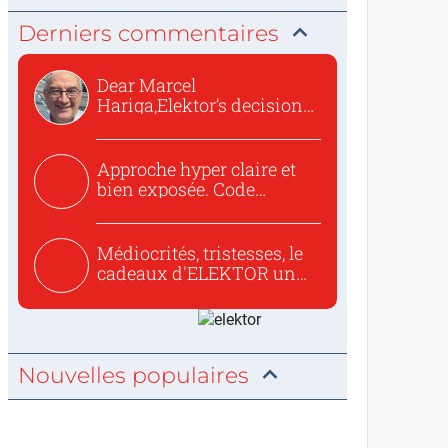
Derniers commentaires
Dear Marcel
Hariga,Elektor’s decision
to republish...
Approche hyper claire et
bien exposée. Code
concis...
Médiocrités, tristesses, le
cadeaux d'ELEKTOR un
c...
Nouvelles populaires