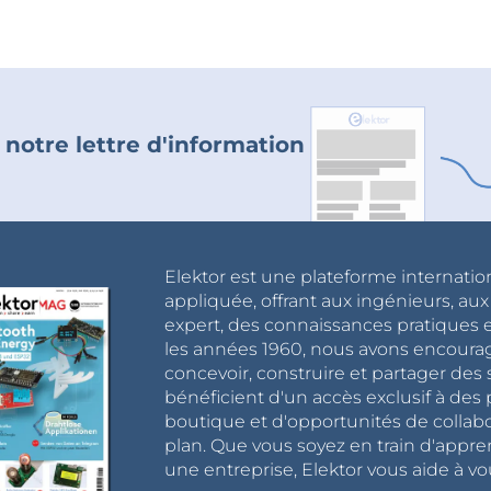
 notre lettre d'information
Elektor est une plateforme internatio
appliquée, offrant aux ingénieurs, au
expert, des connaissances pratiques et
les années 1960, nous avons encou
concevoir, construire et partager de
bénéficient d'un accès exclusif à des 
boutique et d'opportunités de collab
plan. Que vous soyez en train d'appr
une entreprise, Elektor vous aide à vou