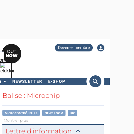
Devenez membre
S
NEWSLETTER
E-SHOP
ercher
Balise : Microchip
MICROCONTRÔLEURS
NEWSROOM
PIC
Montrer plus
Lettre d'information