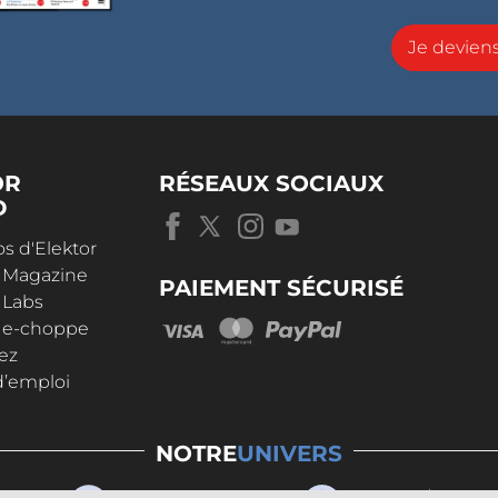
Je devie
OR
RÉSEAUX SOCIAUX
D
s d'Elektor
r Magazine
PAIEMENT SÉCURISÉ
 Labs
r e-choppe
ez
d’emploi
NOTRE
UNIVERS