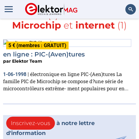
Article(s) avec la balise
Microchip
et
internet
(1)
Rechercher
5 € (membres : GRATUIT)
en ligne : PIC-(Aven)tures
par
Elektor Team
électronique en ligne PIC-(Aen)tures La
1-06-1998
|
famille PIC de Microchip se compose d?une série de
microcontrôleurs extrême- ment populaires pour en...
Inscrivez-vous
à notre lettre
d'information