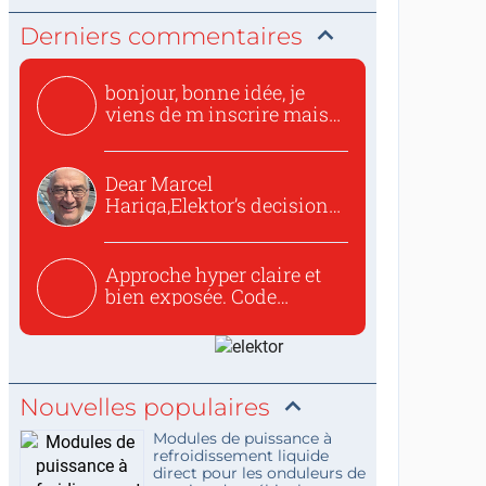
Derniers commentaires
bonjour, bonne idée, je
viens de m inscrire mais
o...
Dear Marcel
Hariga,Elektor’s decision
to republish...
Approche hyper claire et
bien exposée. Code
concis...
Nouvelles populaires
Modules de puissance à
refroidissement liquide
direct pour les onduleurs de