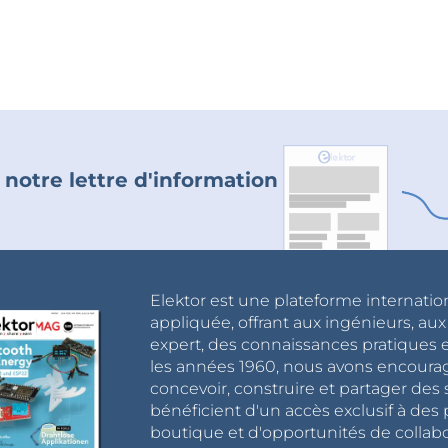
 notre lettre d'information
Elektor est une plateforme internatio
appliquée, offrant aux ingénieurs, au
expert, des connaissances pratiques et
les années 1960, nous avons encou
concevoir, construire et partager de
bénéficient d'un accès exclusif à des 
boutique et d'opportunités de collab