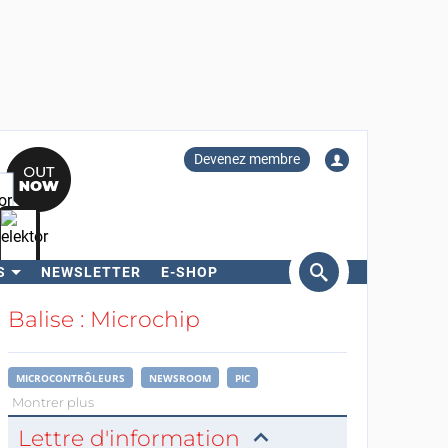
Devenez membre
S
NEWSLETTER
E-SHOP
ercher
Balise : Microchip
MICROCONTRÔLEURS
NEWSROOM
PIC
Montrer plus
Lettre d'information