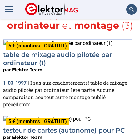
Article(s) avec la balise
ordinateur
et
montage
(3)
Rechercher
5 € (membres : GRATUIT)
table de mixage audio pilotée par
ordinateur (1)
par
Elektor Team
I sus aux crachotements! table de mixage
1-03-1997
|
audio pilotée par ordinateur 1ère partie Aucune
comparaison aec tout autre montage publié
précédemm...
5 € (membres : GRATUIT)
testeur de cartes (autonome) pour PC
par
Elektor Team