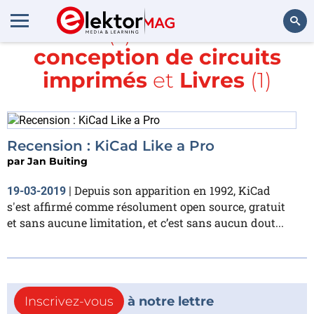
Article(s) avec la balise
conception de circuits
Rechercher
imprimés
et
Livres
(1)
Recension : KiCad Like a Pro
par
Jan Buiting
Depuis son apparition en 1992, KiCad
19-03-2019
|
s'est affirmé comme résolument open source, gratuit
et sans aucune limitation, et c’est sans aucun dout...
Inscrivez-vous
à notre lettre