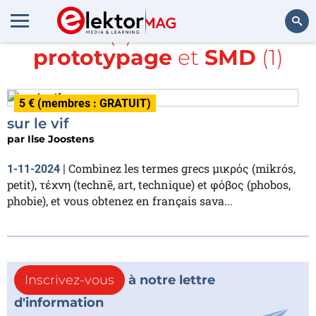
Article(s) avec la balise
prototypage
et
SMD
(1)
Rechercher
5 € (membres : GRATUIT)
sur le vif
par
Ilse Joostens
Combinez les termes grecs μικρός (mikrós,
1-11-2024
|
petit), τέχνη (technē, art, technique) et φόβος (phobos,
phobie), et vous obtenez en français sava...
Inscrivez-vous
à notre lettre
d'information