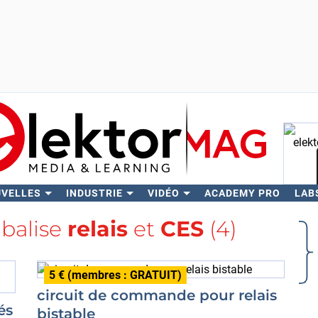
UVELLES
INDUSTRIE
VIDÉO
ACADEMY PRO
LAB
Rech
 balise
relais
et
CES
(4)
5 € (membres : GRATUIT)
circuit de commande pour relais
és
bistable