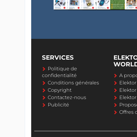
SERVICES
ELEKT
WORL
Politique de
confidentialité
A propo
Conditions générales
Elekto
Copyright
Elektor
Contactez-nous
Elekto
Publicité
Propos
Offres 