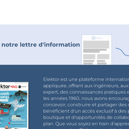
 notre lettre d'information
Elektor est une plateforme internatio
appliquée, offrant aux ingénieurs, au
expert, des connaissances pratiques et
les années 1960, nous avons encou
concevoir, construire et partager de
bénéficient d'un accès exclusif à des 
boutique et d'opportunités de collab
plan. Que vous soyez en train d'appr