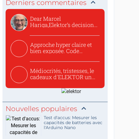
Derniers commentaires
Dear Marcel
Hariga,Elektor’s decision
to republish...
Approche hyper claire et
bien exposée. Code
concis...
Médiocrités, tristesses, le
cadeaux d'ELEKTOR un
c...
Nouvelles populaires
Test d'accus: Mesurer les
capacités de batteries avec
l'Arduino Nano