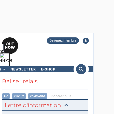
Devenez membre
S
NEWSLETTER
E-SHOP
ercher
Balise : relais
Montrer plus
PIC
CIRCUIT
COMMANDE
Lettre d'information