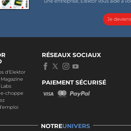
une entreprise, Elektor vous aide à vou
Je devie
OR
RÉSEAUX SOCIAUX
D
s d'Elektor
r Magazine
PAIEMENT SÉCURISÉ
 Labs
r e-choppe
ez
d’emploi
NOTRE
UNIVERS