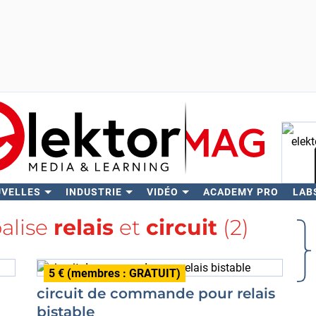
UVELLES
INDUSTRIE
VIDÉO
ACADEMY PRO
LAB
Rech
balise
relais
et
circuit
(2)
5 € (membres : GRATUIT)
circuit de commande pour relais
bistable