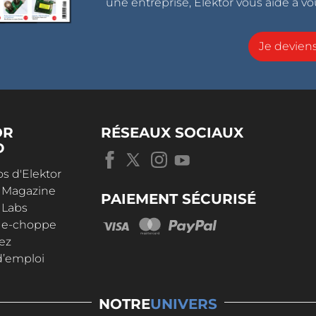
une entreprise, Elektor vous aide à vou
Je devie
OR
RÉSEAUX SOCIAUX
D
s d'Elektor
r Magazine
PAIEMENT SÉCURISÉ
 Labs
r e-choppe
ez
d’emploi
NOTRE
UNIVERS