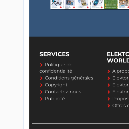
SERVICES
ELEKT
WORL
Politique de
confidentialité
A propo
Conditions générales
Elekto
Copyright
Elektor
Contactez-nous
Elekto
Publicité
Propos
Offres 