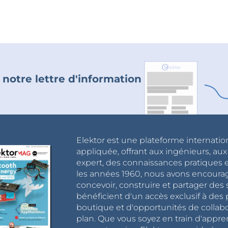
 notre lettre d'information
Elektor est une plateforme internatio
appliquée, offrant aux ingénieurs, au
expert, des connaissances pratiques et
les années 1960, nous avons encou
concevoir, construire et partager de
bénéficient d'un accès exclusif à des 
boutique et d'opportunités de collab
plan. Que vous soyez en train d'appr