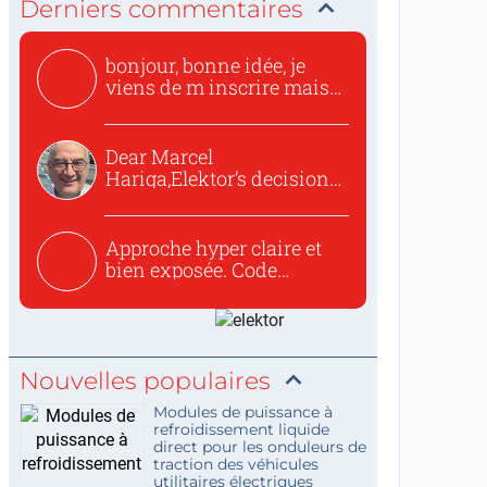
Derniers commentaires
bonjour, bonne idée, je
viens de m inscrire mais
o...
Dear Marcel
Hariga,Elektor’s decision
to republish...
Approche hyper claire et
bien exposée. Code
concis...
Nouvelles populaires
Modules de puissance à
refroidissement liquide
direct pour les onduleurs de
traction des véhicules
utilitaires électriques