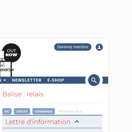
Devenez membre
S
NEWSLETTER
E-SHOP
ercher
Balise : relais
Montrer plus
PIC
CIRCUIT
COMMANDE
Lettre d'information