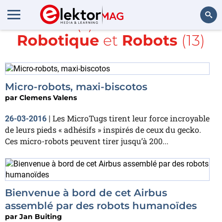
Article(s) avec la balise
Robotique
et
Robots
(13)
Rechercher
Micro-robots, maxi-biscotos
par
Clemens Valens
Les MicroTugs tirent leur force incroyable
26-03-2016
|
de leurs pieds « adhésifs » inspirés de ceux du gecko.
Ces micro-robots peuvent tirer jusqu’à 200...
Bienvenue à bord de cet Airbus
assemblé par des robots humanoïdes
par
Jan Buiting