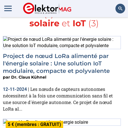
Article(s) avec la balise
solaire
et
IoT
(3)
Rechercher
Project de nœud LoRa alimenté par
l'énergie solaire : Une solution IoT
modulaire, compacte et polyvalente
par
Dr. Claus Kühnel
Les nœuds de capteurs autonomes
12-11-2024
|
nécessitent à la fois une communication sans fil et
une source d'énergie autonome. Ce projet de nœud
LoRa al...
5 € (membres : GRATUIT)