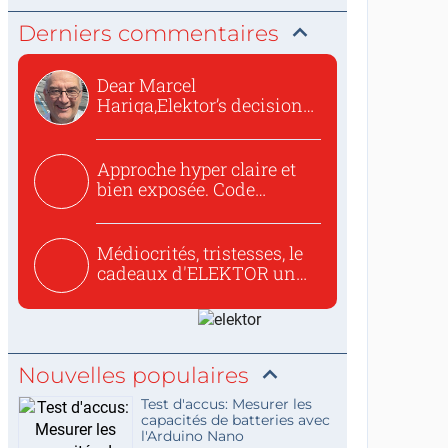
Derniers commentaires
Dear Marcel
Hariga,Elektor’s decision
to republish...
Approche hyper claire et
bien exposée. Code
concis...
Médiocrités, tristesses, le
cadeaux d'ELEKTOR un
c...
Nouvelles populaires
Test d'accus: Mesurer les
capacités de batteries avec
l'Arduino Nano