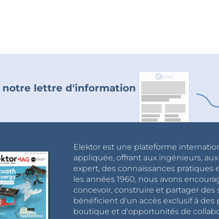
 notre lettre d'information
Elektor est une plateforme internatio
appliquée, offrant aux ingénieurs, au
expert, des connaissances pratiques et
les années 1960, nous avons encou
concevoir, construire et partager de
bénéficient d'un accès exclusif à des 
boutique et d'opportunités de collab