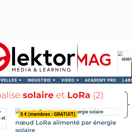
UVELLES
INDUSTRIE
VIDÉO
ACADEMY PRO
LAB
Rech
balise
solaire
et
LoRa
(2)
5 € (membres : GRATUIT)
nœud LoRa alimenté par énergie
solaire