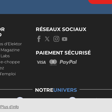
OR
RÉSEAUX SOCIAUX
D
s d'Elektor
r Magazine
PAIEMENT SÉCURISÉ
 Labs
r e-choppe
ez
d’emploi
NOTRE
UNIVERS
Plus d'info