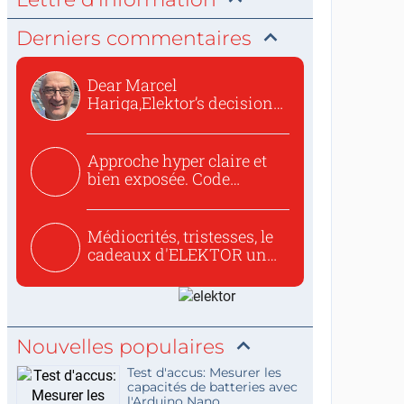
Derniers commentaires
Dear Marcel
Hariga,Elektor’s decision
to republish...
Approche hyper claire et
bien exposée. Code
concis...
Médiocrités, tristesses, le
cadeaux d'ELEKTOR un
c...
Nouvelles populaires
Test d'accus: Mesurer les
capacités de batteries avec
l'Arduino Nano