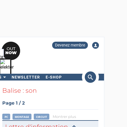
Devenez membre
S
NEWSLETTER
E-SHOP
ercher
Balise : son
Page 1 / 2
Montrer plus
PC
MONTAGE
CIRCUIT
Lettre d'information