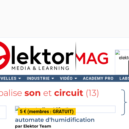
UVELLES
INDUSTRIE
VIDÉO
ACADEMY PRO
LAB
Rech
 balise
son
et
circuit
(13)
5 € (membres : GRATUIT)
automate d'humidification
par
Elektor Team