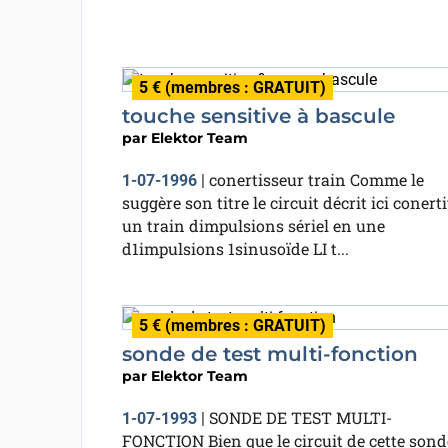
5 € (membres : GRATUIT)
touche sensitive à bascule
par
Elektor Team
conertisseur train Comme le
1-07-1996
|
suggère son titre le circuit décrit ici conerti
un train dimpulsions sériel en une
d1impulsions 1sinusoïde LI t...
5 € (membres : GRATUIT)
sonde de test multi-fonction
par
Elektor Team
SONDE DE TEST MULTI-
1-07-1993
|
FONCTION Bien que le circuit de cette sond