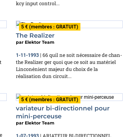
kcy input control...
5 € (membres : GRATUIT)
The Realizer
par
Elektor Team
66 quil ne soit nécessaire de chan-
1-11-1993
|
t
the Realizer ger quoi que ce soit au matériel
Linconénient majeur du choix de la
réalisation dun circuit...
5 € (membres : GRATUIT)
variateur bi-directionnel pour
mini-perceuse
par
Elektor Team
e
ARIATEUR BI-DIRECTIONNEL
1-07-1993
|