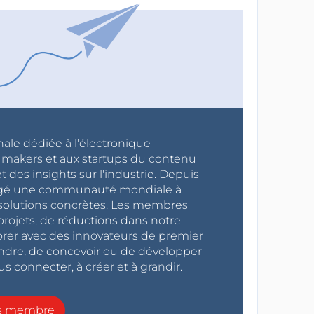
nale dédiée à l'électronique
x makers et aux startups du contenu
 des insights sur l'industrie. Depuis
ragé une communauté mondiale à
s solutions concrètes. Les membres
projets, de réductions dans notre
orer avec des innovateurs de premier
endre, de concevoir ou de développer
s connecter, à créer et à grandir.
ns membre