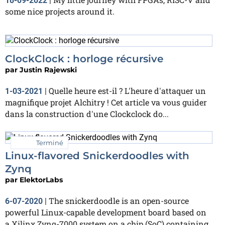
18-09-2022
|
some nice projects around it.
ClockClock : horloge récursive
par
Justin Rajewski
Quelle heure est-il ? L'heure d'attaquer un
1-03-2021
|
magnifique projet Alchitry ! Cet article va vous guider
dans la construction d'une Clockclock do...
Terminé
Linux-flavored Snickerdoodles with
Zynq
par
ElektorLabs
The snickerdoodle is an open-source
6-07-2020
|
powerful Linux-capable development board based on
a Xilinx Zynq-7000 system on a chip (SoC) containing