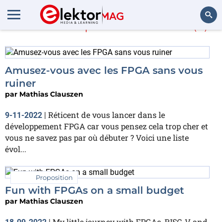
En savoir plus sur
Xilinx
(7)
Rechercher
Amusez-vous avec les FPGA sans vous
ruiner
par
Mathias Clauszen
Réticent de vous lancer dans le
9-11-2022
|
développement FPGA car vous pensez cela trop cher et
vous ne savez pas par où débuter ? Voici une liste
évol...
Proposition
Fun with FPGAs on a small budget
par
Mathias Clauszen
My little journey with FPGAs, RISC-V and