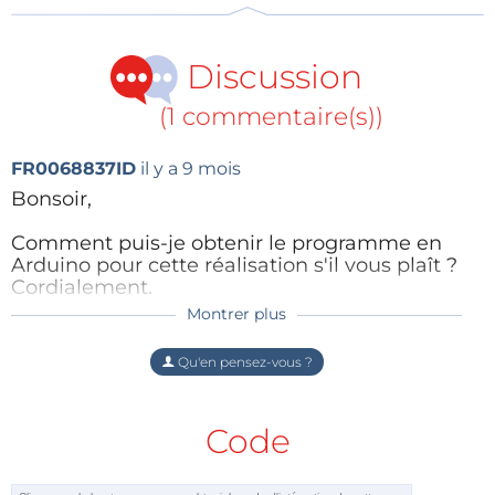
Un filtre RC passe-bas (R4, C7, C8 et C9) est utilisé
Discussion
pour réduire le bruit de l’alimentation. R5 et R6 sont
des résistances de rappel haut indispensables pour le
(1 commentaire(s))
2
bus I
C, et CON1 est un connecteur UFL qui fournit
une connexion d’antenne. La
figure 2
représente le
FR0068837ID
il y a 9 mois
module TEA5767.
Bonsoir,
Comment puis-je obtenir le programme en
Arduino pour cette réalisation s'il vous plaît ?
Cordialement.
Alain
Montrer plus
Répondre
Qu'en pensez-vous ?
Code