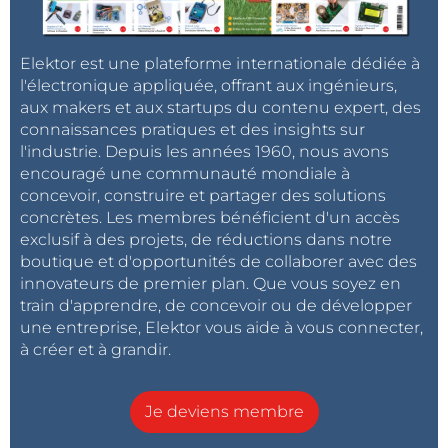
nouvelle architecture sans filtre permet au dispositif
de piloter directement le haut-parleur, ne
nécessitant aucun filtre de sortie passe-bas, ce qui
Elektor est une plateforme internationale dédiée à
permet d’économiser les coûts du système et la
l'électronique appliquée, offrant aux ingénieurs,
aux makers et aux startups du contenu expert, des
surface du circuit imprimé. »
connaissances pratiques et des insights sur
l'industrie. Depuis les années 1960, nous avons
C1, C2 et C3 sont utilisés pour le découplage du bruit
encouragé une communauté mondiale à
sur les broches d’alimentation. R2, R3, C4 et C5 sont
concevoir, construire et partager des solutions
utilisés pour acheminer le signal audio de sortie vers
concrètes. Les membres bénéficient d'un accès
l’amplificateur. De plus, ils forment des filtres RC
exclusif à des projets, de réductions dans notre
boutique et d'opportunités de collaborer avec des
passe-haut pour éliminer le bruit basse fréquence. La
innovateurs de premier plan. Que vous soyez en
figure 3
montre le circuit de référence du circuit
train d'apprendre, de concevoir ou de développer
intégré PAM8403. P1 et P2 sont des connecteurs XH
une entreprise, Elektor vous aide à vous connecter,
à deux broches à angle droit qui sont utilisés pour
à créer et à grandir.
connecter les haut-parleurs à la carte. POT1 contrôle
le niveau sonore de sortie.
Je deviens membre