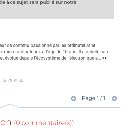
le à ce sujet sera publié sur notre
eur de contenu passionné par les ordinateurs et
 « micro-ordinateur » à l'âge de 10 ans. Il a acheté son
t évolue depuis l'écosystème de l'électronique e...
>>
★
★
★
★
★
★
★
★
★
★
Page 1 / 1
ion
(0 commentaire(s))