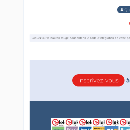
Qu'
Inscrivez-vous
à