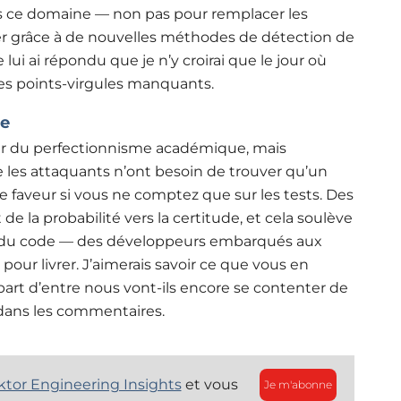
ans ce domaine —
non pas pour remplacer les
cer grâce à de nouvelles méthodes de détection de
lui ai répondu que je n’y croirai que le jour où
es points-virgules manquants.
le
ver du perfectionnisme académique, mais
e les attaquants n’ont besoin de trouver qu’un
e faveur si vous ne comptez que sur les tests. Des
la probabilité vers la certitude, et cela soulève
t du code — des développeurs embarqués aux
pour livrer. J’aimerais savoir ce que vous en
lupart d’entre nous vont-ils encore se contenter de
 dans les commentaires.
ktor Engineering Insights
et vous
Je m'abonne