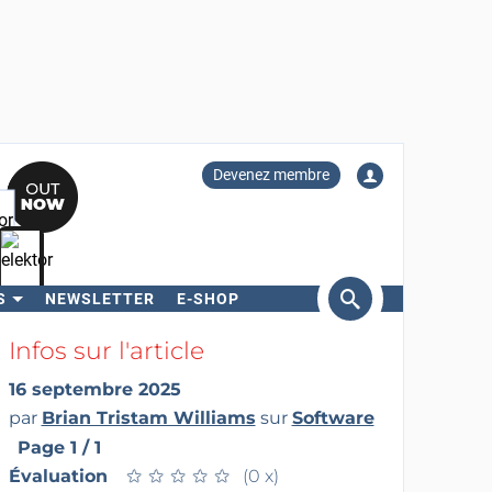
Devenez membre
S
NEWSLETTER
E-SHOP
ercher
Infos sur l'article
16 septembre 2025
par
Brian Tristam Williams
sur
Software
Page 1 / 1
Évaluation
★
★
★
★
★
★
★
★
★
★
(0 x)