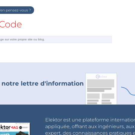
en pensez-vous ?
Code
 notre lettre d'information
Elektor est une plateforme internatio
appliquée, offrant aux ingénieurs, au
expert, des connaissances pratiques et