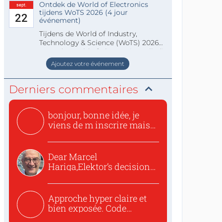
Ontdek de World of Electronics
sept.
tijdens WoTS 2026 (4 jour
22
événement)
Tijdens de World of Industry,
Technology & Science (WoTS) 2026
staat de World of Electronics volledi
Ajoutez votre événement
Derniers commentaires
bonjour, bonne idée, je
viens de m inscrire mais
o...
Dear Marcel
Hariga,Elektor’s decision
to republish...
Approche hyper claire et
bien exposée. Code
concis...