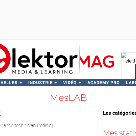
UVELLES
INDUSTRIE
VIDÉO
ACADEMY PRO
LAB
Rech
MesLAB
N
Les catégories
ance technician (retired)
Mes stati