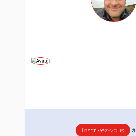
Inscrivez-vous
à