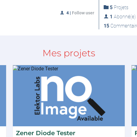
5
Projets
4
|
Follow user
1
Abonné(e)
15
Commentair
Mes projets
Zener Diode Tester