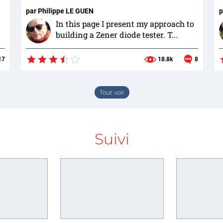
par
Philippe LE GUEN
p
In this page I present my approach to
building a Zener diode tester. T...
17
18.8k
8
Tout voir
Suivi