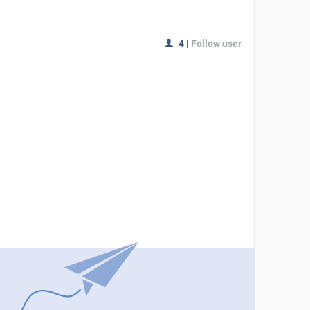
4
|
Follow user