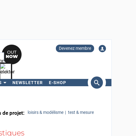
Devenez membre
S
NEWSLETTER
E-SHOP
ercher
 de projet:
loisirs & modélisme
test & mesure
stiques