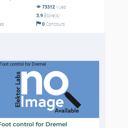
73312
Vues
3.9
Étoile(s)
es
0
Concours
Foot control for Dremel