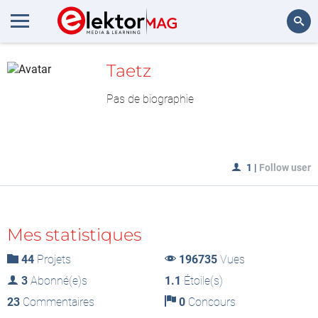
MesLAB
Rechercher
Taetz
Pas de biographie
1
|
Follow user
Mes statistiques
44
Projets
196735
Vues
3
Abonné(e)s
1.1
Étoile(s)
23
Commentaires
0
Concours