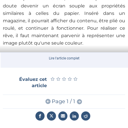
doute devenir un écran souple aux propriétés
similaires à celles du papier. Inséré dans un
magazine, il pourrait afficher du contenu, être plié ou
roulé, et continuer à fonctionner. Pour réaliser ce
rêve, il faut maintenant parvenir à représenter une
image plutôt qu'une seule couleur.
Ce papier prouve qu’il est possible de fabriquer, sans
Lire l'article complet
utiliser de produits chimiques toxiques, un matériau
dont les caractéristiques répondent aux exigences
★
★
★
★
★
★
★
★
★
★
Évaluez cet
des composants électroniques flexibles. Peut-être
article
qu’un jour, en lisant Elektor, vos yeux ne se poseront
plus sur une feuille de papier, mais sur un écran en
Page 1 / 1
papier.